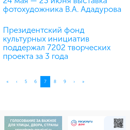
24 мая — 23 июня выставка
фотохудожника В.А. Ададурова
Президентский фонд
культурных инициатив
поддержал 7202 творческих
проекта за 3 года
(current)
«
‹
5
6
7
8
9
›
»