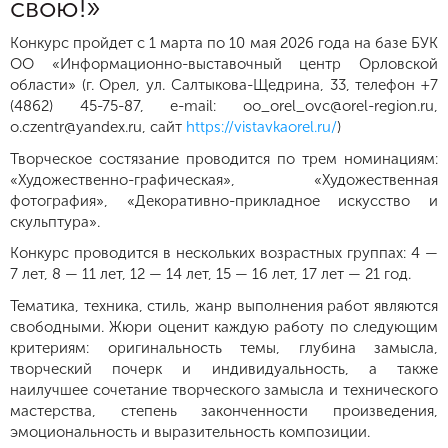
свою!»
Конкурс пройдет с 1 марта по 10 мая 2026 года на базе БУК
ОО «Информационно-выставочный центр Орловской
области» (г. Орел, ул. Салтыкова-Щедрина, 33, телефон +7
(4862) 45-75-87, e-mail: oo_orel_ovc@orel-region.ru,
o.czentr@yandex.ru, сайт
https://vistavkaorel.ru/
)
Творческое состязание проводится по трем номинациям:
«Художественно-графическая», «Художественная
фотография», «Декоративно-прикладное искусство и
скульптура».
Конкурс проводится в нескольких возрастных группах: 4 —
7 лет, 8 — 11 лет, 12 — 14 лет, 15 — 16 лет, 17 лет — 21 год.
Тематика, техника, стиль, жанр выполнения работ являются
свободными. Жюри оценит каждую работу по следующим
критериям: оригинальность темы, глубина замысла,
творческий почерк и индивидуальность, а также
наилучшее сочетание творческого замысла и технического
мастерства, степень законченности произведения,
эмоциональность и выразительность композиции.