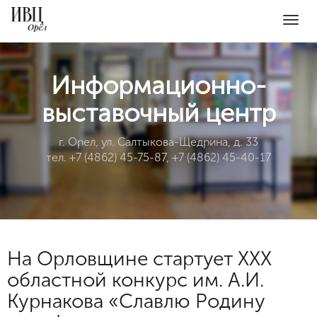
Togg
navig
Информационно-
выставочный центр
г. Орел, ул. Салтыкова-Щедрина, д. 33
тел. +7 (4862) 45-75-87, +7 (4862) 45-40-17
На Орловщине стартует XXX
областной конкурс им. А.И.
Курнакова «Славлю Родину