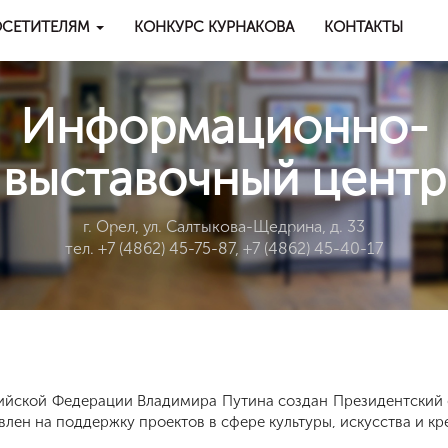
СЕТИТЕЛЯМ
КОНКУРС КУРНАКОВА
КОНТАКТЫ
Информационно-
выставочный центр
г. Орел, ул. Салтыкова-Щедрина, д. 33
тел. +7 (4862) 45-75-87, +7 (4862) 45-40-17
сийской Федерации Владимира Путина создан Президентский
лен на поддержку проектов в сфере культуры, искусства и кр