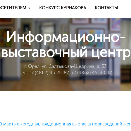
СЕТИТЕЛЯМ
КОНКУРС КУРНАКОВА
КОНТАКТЫ
Информационно-
выставочный центр
г. Орел, ул. Салтыкова-Щедрина, д. 33
тел. +7 (4862) 45-75-87, +7 (4862) 45-40-17
19 марта ежегодная, традиционная выставка произведений ж