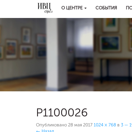
О ЦЕНТРЕ
СОБЫТИЯ
ПО
P1100026
Опубликовано
28 мая 2017
1024 × 768
в
3 — 
←
Назад