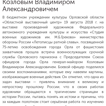
Козловым Владимиром
Александровичем
В бюджетном учреждении культуры Орловской области
«Областной выставочный центр» 19 августа 2018 г. на
выставке произведений художников Федерального
автономного учреждения культуры и искусства «Студия
военных художников им. М.Б.Грекова» министерства
обороны России «Летописцы ратной славы», по­священной
75-летию освобождения города Орла от фашист­ских
захватчиков прошла встреча военнослужащих срочной
службы Орловского гарнизона с Председателем Союза
офицеров города Орла генерал-майором Козловым
Владимиром Александровичем. Боевой офицер поделился
своими воспоминаниями, которые ему навеяли картины,
изображающие военные действия. Он отметил, что одна из
задач выставки — привлечь внимание к великому и
непростому прошлому России, что в своих работах
художники обращаются к трагическим страницам в
истории России, пытаясь понять их истоки и причины, что
за каждым полотном стоит серьёзная работа по изучению