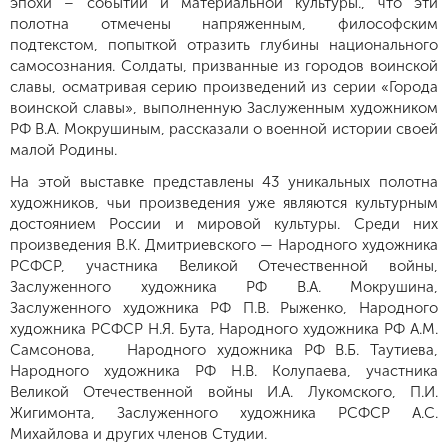
эпохи – событий и материальной культуры., что эти
полотна отмечены напряженным, философским
подтекстом, попыткой отразить глубины национального
самосознания. Солдаты, призванные из городов воинской
славы, осматривая серию произведений из серии «Города
воинской славы», выполненную Заслуженным художником
РФ В.А. Мокрушиным, рассказали о военной истории своей
малой Родины.
На этой выставке представлены 43 уникальных полотна
художников, чьи произведения уже являются культурным
достоянием России и мировой культуры. Среди них
произведения В.К. Дмитриевского — Народного художника
РСФСР, участника Великой Отечественной войны,
Заслуженного художника РФ В.А. Мокрушина,
Заслуженного художника РФ П.В. Рыженко, Народного
художника РСФСР Н.Я. Бута, Народного художника РФ А.М.
Самсонова, Народного художника РФ В.Б. Таутиева,
Народного художника РФ Н.В. Колупаева, участника
Великой Отечественной войны И.А. Лукомского, П.И.
Жигимонта, Заслуженного художника РСФСР А.С.
Михайлова и других членов Студии.