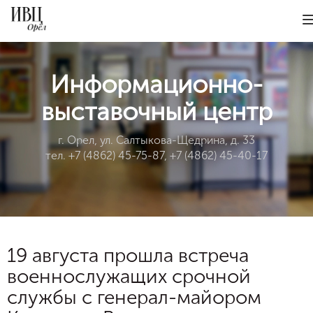
Информационно-
выставочный центр
г. Орел, ул. Салтыкова-Щедрина, д. 33
тел. +7 (4862) 45-75-87, +7 (4862) 45-40-17
19 августа прошла встреча
военнослужащих срочной
службы c генерал-майором