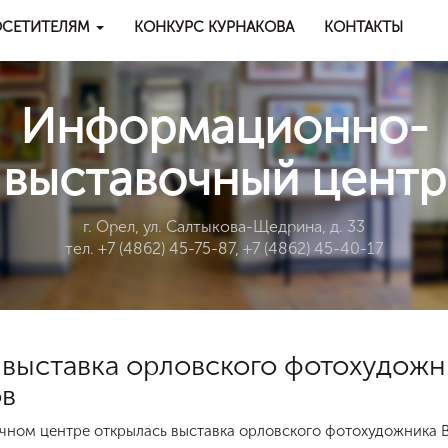
СЕТИТЕЛЯМ
КОНКУРС КУРНАКОВА
КОНТАКТЫ
Информационно-
выставочный центр
г. Орел, ул. Салтыкова-Щедрина, д. 33
тел. +7 (4862) 45-75-87, +7 (4862) 45-40-17
я выставка орловского фотохудож
ов
чном центре открылась выставка орловского фотохудожника В