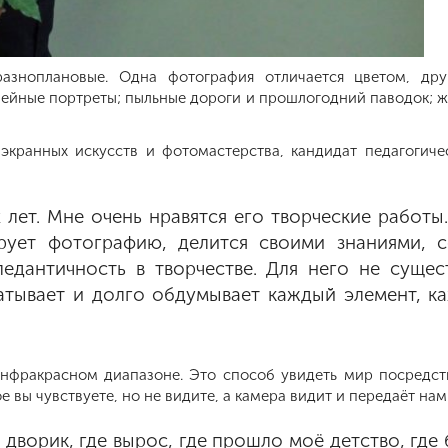
азноплановые. Одна фотография отличается цветом, др
мейные портреты; пыльные дороги и прошлогодний паводок; ж
экранных искусств и фотомастерства, кандидат педагогиче
 лет. Мне очень нравятся его творческие работы
рует фотографию, делится своими знаниями, с
педантичность в творчестве. Для него не сущес
атывает и долго обдумывает каждый элемент, к
инфракрасном диапазоне. Это способ увидеть мир посредст
ое вы чувствуете, но не видите, а камера видит и передаёт н
 дворик, где вырос, где прошло моё детство, где 