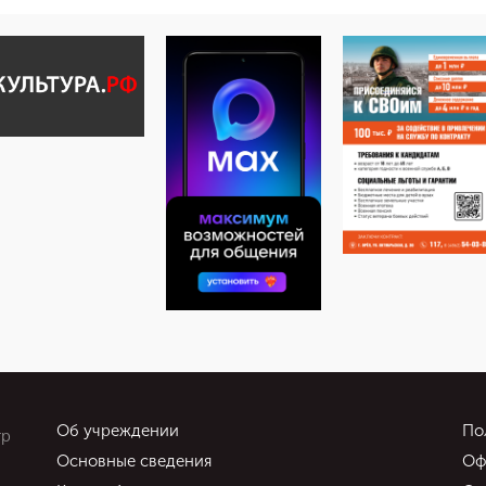
Об учреждении
По
тр
Основные сведения
Оф