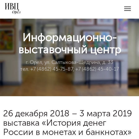
Togg
navig
Информационно-
выставочный центр
г. Орел, ул. Салтыкова-Щедрина, д. 33
тел. +7 (4862) 45-75-87, +7 (4862) 45-40-17
26 декабря 2018 – 3 марта 2019
выставка «История денег
России в монетах и банкнотах»