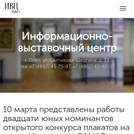
Togg
navig
Информационно-
выставочный центр
г. Орел, ул. Салтыкова-Щедрина, д. 33
тел. +7 (4862) 45-75-87, +7 (4862) 45-40-17
10 марта представлены работы
двадцати юных номинантов
открытого конкурса плакатов на