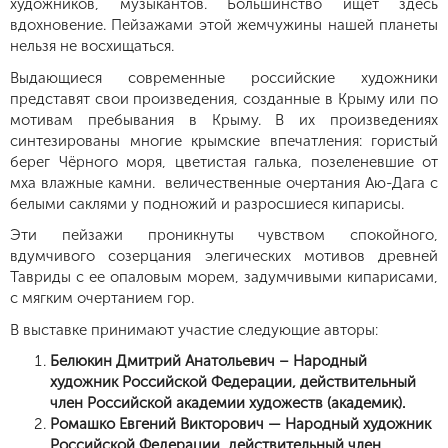
художников, музыкантов. Большинство ищет здесь
вдохновение. Пейзажами этой жемчужины нашей планеты
нельзя не восхищаться.
Выдающиеся современные российские художники
представят свои произведения, созданные в Крыму или по
мотивам пребывания в Крыму. В их произведениях
синтезированы многие крымские впечатления: гористый
берег Чёрного моря, цветистая галька, позеленевшие от
мха влажные камни. величественные очертания Аю-Дага с
белыми саклями у подножий и разросшиеся кипарисы.
Эти пейзажи проникнуты чувством спокойного,
вдумчивого созерцания элегических мотивов древней
Тавриды с ее опаловым морем, задумчивыми кипарисами,
с мягким очертанием гор.
В выставке принимают участие следующие авторы:
Белюкин Дмитрий Анатольевич – Народный
художник Российской Федерации, действительный
член Российской академии художеств (академик).
Ромашко Евгений Викторович — Народный художник
Российской Федерации, действительный член