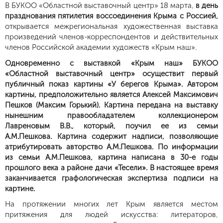
В БУКОО «Областной выставочный центр» 18 марта,
в день
празднования пятилетия воссоединения Крыма с Россией,
открывается межрегиональная художественная выставка
произведений членов-корреспондентов и действительных
членов Российской академии художеств «Крым наш».
Одновременно с выставкой «Крым наш» БУКОО
«Областной выставочный центр» осуществит первый
публичный показ картины «У берегов Крыма». Автором
картины, предположительно является Алексей Максимович
Пешков (Максим Горький). Картина передана на выставку
нынешним правообладателем коллекционером
Лавреновым В.В., который, поучил ее из семьи
А.М.Пешкова. Картина содержит надписи, позволяющие
атрибутировать авторство А.М.Пешкова. По информации
из семьи А.М.Пешкова, картина написана в 30-е годы
прошлого века а районе дачи «Тесели». В настоящее время
заканчивается графологическая экспертиза подписи на
картине.
На протяжении многих лет Крым является местом
притяжения для людей искусства: литераторов,