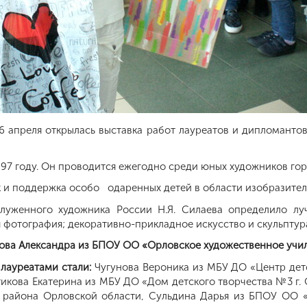
 апреля открылась выставка работ лауреатов и дипломантов 
».
1997 году. Он проводится ежегодно среди юных художников го
 и поддержка особо одаренных детей в области изобразител
луженного художника России Н.Я. Силаева определило лу
 фотография; декоративно-прикладное искусство и скульптур
ва Александра из БПОУ ОО «Орловское художественное учили
лауреатами стали:
Чугунова Вероника из МБУ ДО «Центр дет
икова Екатерина из МБУ ДО «Дом детского творчества №3 
о района Орловской области, Сульдина Дарья из БПОУ ОО «