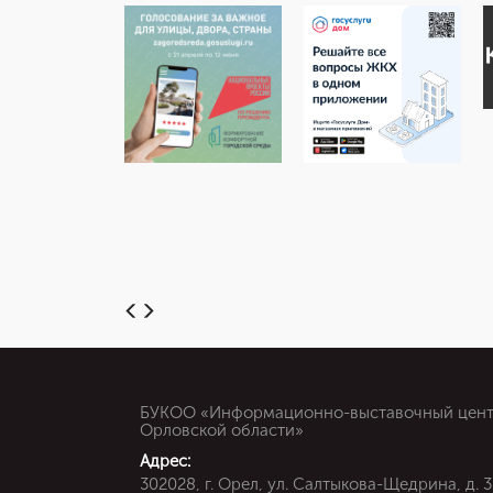
БУКОО «Информационно-выставочный цен
Орловской области»
Адрес:
302028, г. Орел, ул. Салтыкова-Щедрина, д. 3