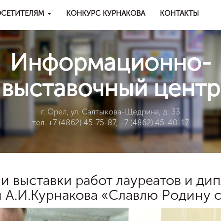
СЕТИТЕЛЯМ
КОНКУРС КУРНАКОВА
КОНТАКТЫ
Информационно-
выставочный центр
г. Орел, ул. Салтыкова-Щедрина, д. 33
тел. +7 (4862) 45-75-87, +7 (4862) 45-40-17
 выставки работ лауреатов и дип
 А.И.Курнакова «Славлю Родину 