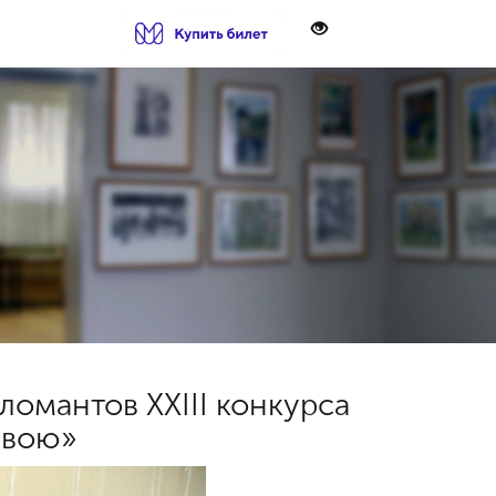
ломантов XXIII конкурса
свою»