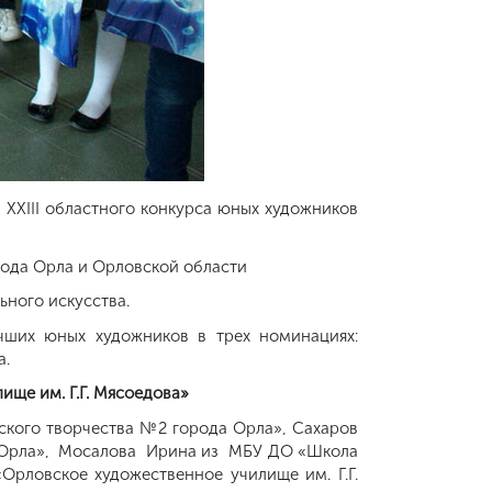
XXIII областного конкурса юных художников
рода Орла и Орловской области
ьного искусства.
чших юных художников в трех номинациях:
а.
ще им. Г.Г. Мясоедова»
ского творчества №2 города Орла», Сахаров
г. Орла», Мосалова Ирина из МБУ ДО «Школа
Орловское художественное училище им. Г.Г.