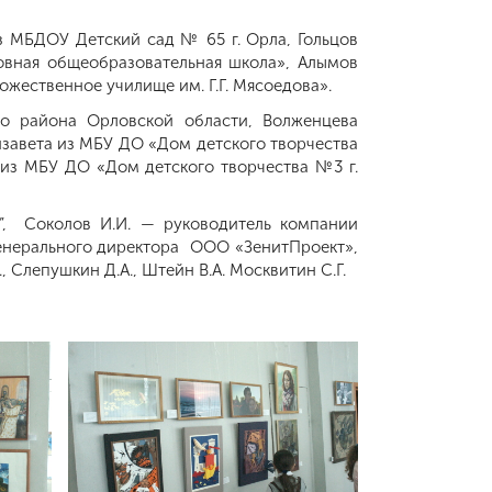
 МБДОУ Детский сад № 65 г. Орла, Гольцов
овная общеобразовательная школа», Алымов
жественное училище им. Г.Г. Мясоедова».
го района Орловской области, Волженцева
завета из МБУ ДО «Дом детского творчества
 из МБУ ДО «Дом детского творчества №3 г.
”, Соколов И.И. — руководитель компании
генерального директора ООО «ЗенитПроект»,
 Слепушкин Д.А., Штейн В.А. Москвитин С.Г.