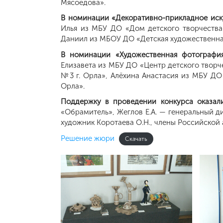
Мясоедова».
В номинации «Декоративно-прикладное иску
Илья из МБУ ДО «Дом детского творчества
Даниил из МБОУ ДО «Детская художественная
В номинации «Художественная фотографи
Елизавета из МБУ ДО «Центр детского твор
№3 г. Орла», Алёхина Анастасия из МБУ ДО
Орла».
Поддержку в проведении конкурса оказали
«Обрамитель», Жеглов Е.А. — генеральный 
художник Коротаева О.Н., члены Российской а
Решение жюри
Скачать