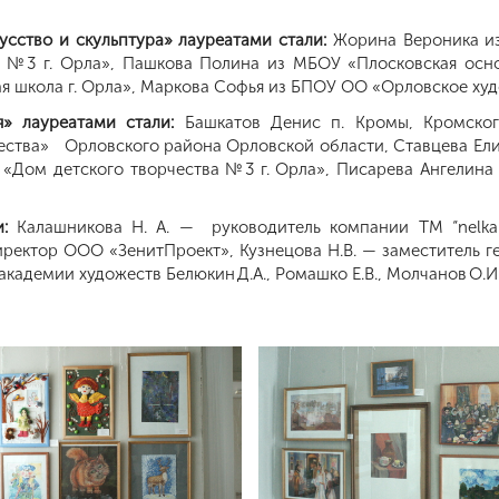
сство и скульптура» лауреатами стали:
Жорина Вероника из
 №3 г. Орла», Пашкова Полина из МБОУ «Плосковская осн
 школа г. Орла», Маркова Софья из БПОУ ОО «Орловское худо
я» лауреатами стали:
Башкатов Денис п. Кромы, Кромско
чества» Орловского района Орловской области, Ставцева Ели
 «Дом детского творчества №3 г. Орла», Писарева Ангелина
:
Калашникова Н. А. — руководитель компании ТМ “nelka
директор ООО «ЗенитПроект», Кузнецова Н.В. — заместитель 
кадемии художеств Белюкин Д.А., Ромашко Е.В., Молчанов О.И.,