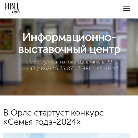
Togg
navig
Информационно-
выставочный центр
г. Орел, ул. Салтыкова-Щедрина, д. 33
тел. +7 (4862) 45-75-87, +7 (4862) 45-40-17
В Орле стартует конкурс
«Семья года-2024»