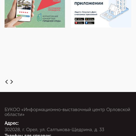
БУКОО «Информационно-выставочный центр Орловской
области»
Адрес:
302028, г. Орел, ул. Салтыкова-Щедрина, д. 33
Телефон для справок: