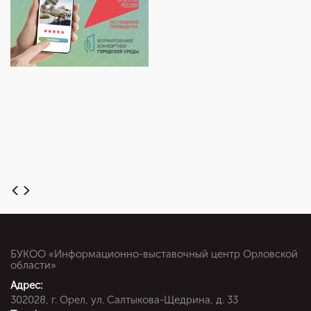
БУКОО «Информационно-выставочный центр Орловской
области»
Адрес:
302028, г. Орел, ул. Салтыкова-Щедрина, д. 33