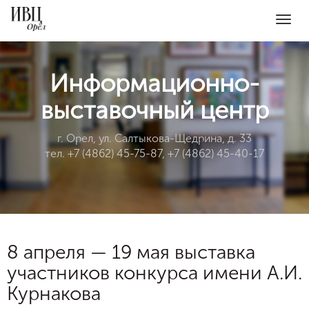
Togg
navig
Информационно-
выставочный центр
г. Орел, ул. Салтыкова-Щедрина, д. 33
тел. +7 (4862) 45-75-87, +7 (4862) 45-40-17
8 апреля — 19 мая выставка
участников конкурса имени А.И.
Курнакова