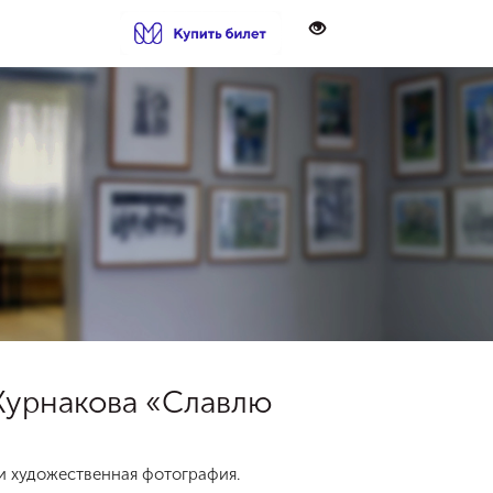
 Курнакова «Славлю
и художественная фотография.