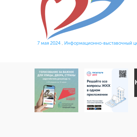
Опубликовано
7 мая 2024
,
Информационно-выставочный це