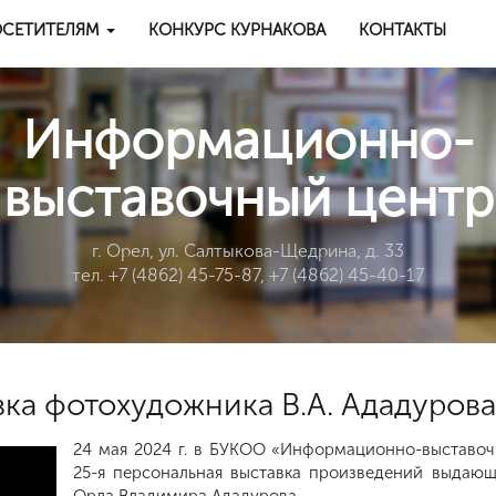
СЕТИТЕЛЯМ
КОНКУРС КУРНАКОВА
КОНТАКТЫ
Информационно-
выставочный центр
г. Орел, ул. Салтыкова-Щедрина, д. 33
тел. +7 (4862) 45-75-87, +7 (4862) 45-40-17
вка фотохудожника В.А. Ададурова
24 мая 2024 г. в БУКОО «Информационно-выставоч
25-я персональная выставка произведений выдающ
Орла Владимира Ададурова.