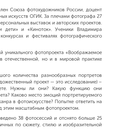
член Союза фотохудожников России, доцент
ных искусств ОГИК. За плечами фотографа 27
ерсональных выставок и авторских проектов.
 дети» и «Киноток». Ученики Владимира
конкурсах и фестивалях фотографического
ий уникального фотопроекта «Воображаемое
 в отечественной, но и в мировой практике
шого количества разнообразных портретов
удожественный проект — это исследование) –
рете. Нужны ли они? Какую функцию они
рета? Каково место эмоций портретируемого
анра в фотоискусстве? Попытке ответить на
ад этим масштабным фотопроектом.
оведено 38 фотосессий и отснято больше 25
личных по сюжету, стилю и изобразительной