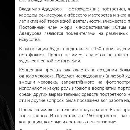
Владимир Ададуров – фотохудожник, портретист, 
кафедры режиссуры, актёрского мастерства и экран
лет активной творческой деятельности, множество п
Постоянный член жюри кинофестивалей «Отцы и
Ададурова являются победителями на различных 
искусства.
В экспозиции будут представлены 150 произведен
портфолио». Проект не имеет аналогов не только
художественной фотографии.
Концепция проекта заключается в создании боль
одного человека. Предмет исследования (а любой х
эмоции человека, запечатлённого на фотопорт
исполняют и какую роль играют в восприятии порт
среди других выразительных средств портретного ж
эти и другие вопросы была посвящена вся работа н
Проект снимался в течение полутора лет. Было пр
тысяч кадров. Итог составляют 150 портретов, раз
концепции, которые и составляют экспозицию.