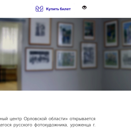
ный центр Орловской области» открывается
егося русского фотохудожника, уроженца г.