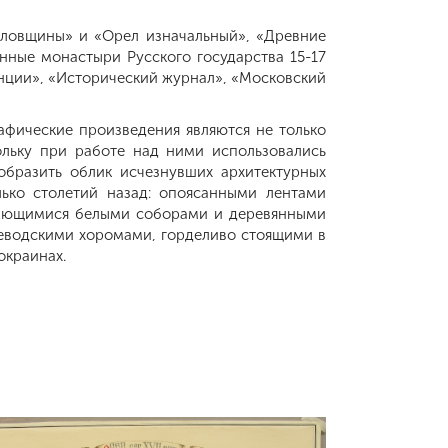
ловщины» и «Орел изначальный», «Древние
нные монастыри Русского государства 15-17
винции», «Исторический журнал», «Московский
фические произведения являются не только
ольку при работе над ними использовались
образить облик исчезнувших архитектурных
ько столетий назад: опоясанными лентами
ышающимися белыми соборами и деревянными
еводскими хоромами, горделиво стоящими в
окраинах.