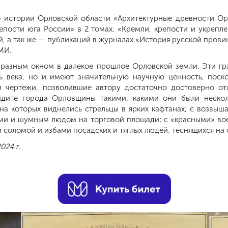
 истории Орловской области «Архитектурные древности Ор
пости юга России» в 2 томах, «Кремли, крепости и укрепле
тей, а так же — публикаций в журналах «История русской про
МИ.
разным окном в далекое прошлое Орловской земли. Эти гра
ь века, но и имеют значительную научную ценность, поск
 чертежи, позволившие автору достаточно достоверно от
видите города Орловщины такими, какими они были нескол
 на которых виднелись стрельцы в ярких кафтанах; с возв
ми и шумным людом на торговой площади; с «красными» во
 соломой и избами посадских и тяглых людей, теснящихся на 
024 г.