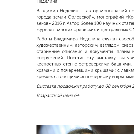
Неделина.
Владимир Неделин — автор монографий по
города земли Орловской», монографий «Кре
веков» 2016 г. Автор более 100 научных ста
журнал», многих орловских и центральных С
Работы Владимира Неделина служат своеоб
художественным авторским взглядом сквоз
старинные описания и документы, планы и
сооружений. Посетив эту выставку, вы у
крепостных стен с островерхими башнями,
храмами с почерневшими крышами; с лавка
кремле; с топящимися по-черному и крытыми
Выставка продолжит работу до 08 сентября 2
Возрастной ценз 6+