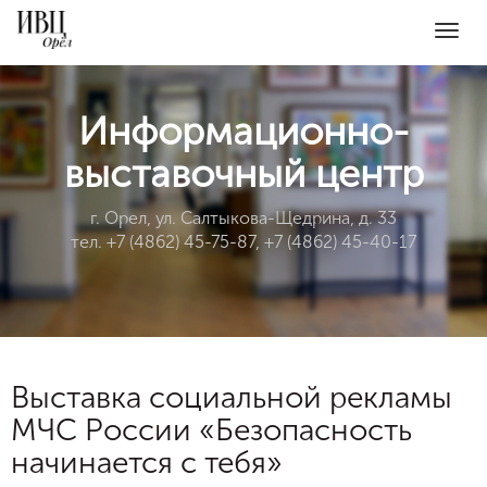
Togg
navig
Информационно-
выставочный центр
г. Орел, ул. Салтыкова-Щедрина, д. 33
тел. +7 (4862) 45-75-87, +7 (4862) 45-40-17
Выставка социальной рекламы
МЧС России «Безопасность
начинается с тебя»