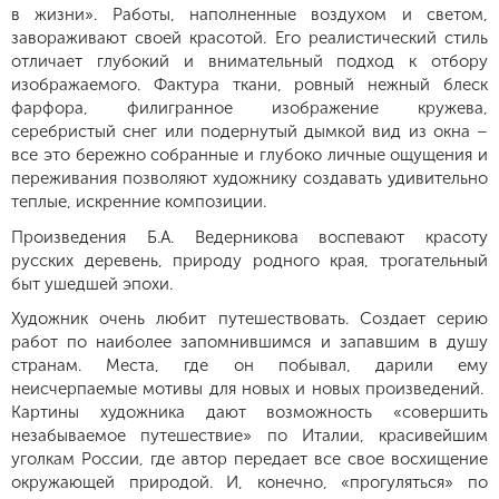
в жизни». Работы, наполненные воздухом и светом,
завораживают своей красотой. Его реалистический стиль
отличает глубокий и внимательный подход к отбору
изображаемого. Фактура ткани, ровный нежный блеск
фарфора, филигранное изображение кружева,
серебристый снег или подернутый дымкой вид из окна –
все это бережно собранные и глубоко личные ощущения и
переживания позволяют художнику создавать удивительно
теплые, искренние композиции.
Произведения Б.А. Ведерникова воспевают красоту
русских деревень, природу родного края, трогательный
быт ушедшей эпохи.
Художник очень любит путешествовать. Создает серию
работ по наиболее запомнившимся и запавшим в душу
странам. Места, где он побывал, дарили ему
неисчерпаемые мотивы для новых и новых произведений.
Картины художника дают возможность «совершить
незабываемое путешествие» по Италии, красивейшим
уголкам России, где автор передает все свое восхищение
окружающей природой. И, конечно, «прогуляться» по