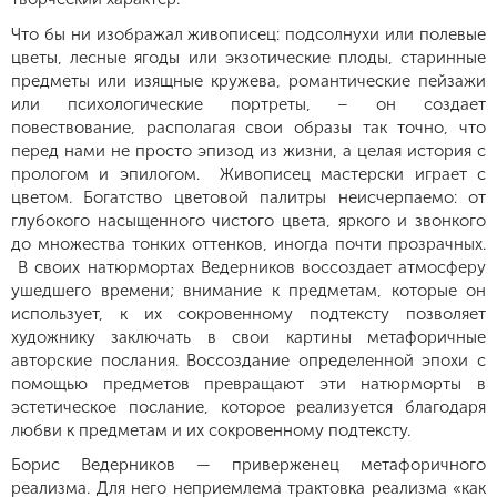
Что бы ни изображал живописец: подсолнухи или полевые
цветы, лесные ягоды или экзотические плоды, старинные
предметы или изящные кружева, романтические пейзажи
или психологические портреты, – он создает
повествование, располагая свои образы так точно, что
перед нами не просто эпизод из жизни, а целая история с
прологом и эпилогом. Живописец мастерски играет с
цветом. Богатство цветовой палитры неисчерпаемо: от
глубокого насыщенного чистого цвета, яркого и звонкого
до множества тонких оттенков, иногда почти прозрачных.
В своих натюрмортах Ведерников воссоздает атмосферу
ушедшего времени; внимание к предметам, которые он
использует, к их сокровенному подтексту позволяет
художнику заключать в свои картины метафоричные
авторские послания. Воссоздание определенной эпохи с
помощью предметов превращают эти натюрморты в
эстетическое послание, которое реализуется благодаря
любви к предметам и их сокровенному подтексту.
Борис Ведерников — приверженец метафоричного
реализма. Для него неприемлема трактовка реализма «как