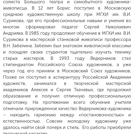
солиста Большого театра и самобытного художника-
живописца. В 12 лет Борис поступил в Московскую
среднюю художественную школу при МГХИ им. В.И.
Сурикова, где его профессиональные навыки и умения во
многом сформировал педагог Сергей Николаевич
Андрияка. В 1985 году продолжил обучение в МГХИ им. В.И.
Сурикова в мастерской станковой живописи профессора
В.Н. Забелина. Забелин был знатоком живописной классики
и поощрял своих студентов тщательно изучать технику
старых мастеров. В 1993 году Ведерников стал
стипендиатом Российского Союза художников, а уже
через год его приняли в Московский Союз художников.
Позже он поступил в аспирантуру Российской Академии
художеств, занимался в творческой мастерской
академиков Алексея и Сергея Ткачевых, где продолжил
образование и получил отличную профессиональную
подготовку. На протяжении всего обучения учителя
отмечали прирожденное качество Ведерникова-художника
– находить гармонию между «постановочностью» и
естественностью. Совсем молодому художнику уже
удалось найти свой почерк и стиль. Его работы приобрели
творческий характер.