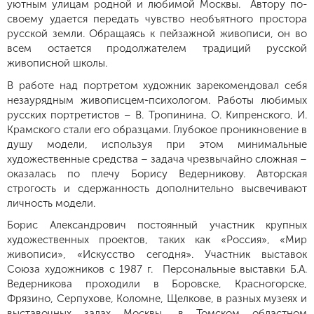
уютным улицам родной и любимой Москвы. Автору по-
своему удается передать чувство необъятного простора
русской земли. Обращаясь к пейзажной живописи, он во
всем остается продолжателем традиций русской
живописной школы.
В работе над портретом художник зарекомендовал себя
незаурядным живописцем-психологом. Работы любимых
русских портретистов – В. Тропинина, О. Кипренского, И.
Крамского стали его образцами. Глубокое проникновение в
душу модели, используя при этом минимальные
художественные средства – задача чрезвычайно сложная –
оказалась по плечу Борису Ведерникову. Авторская
строгость и сдержанность дополнительно высвечивают
личность модели.
Борис Александрович постоянный участник крупных
художественных проектов, таких как «Россия», «Мир
живописи», «Искусство сегодня». Участник выставок
Союза художников с 1987 г. Персональные выставки Б.А.
Ведерникова проходили в Боровске, Красногорске,
Фрязино, Серпухове, Коломне, Щелкове, в разных музеях и
выставочных залах Москвы, в Томском областном