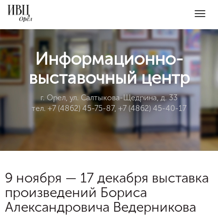
Togg
navig
Информационно-
выставочный центр
г. Орел, ул. Салтыкова-Щедрина, д. 33
тел. +7 (4862) 45-75-87, +7 (4862) 45-40-17
9 ноября — 17 декабря выставка
произведений Бориса
Александровича Ведерникова