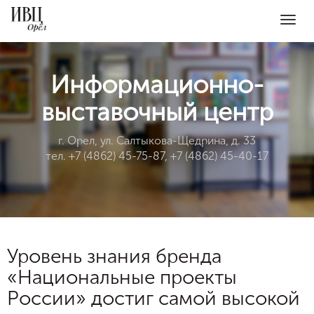
Togg
navig
Информационно-
выставочный центр
г. Орел, ул. Салтыкова-Щедрина, д. 33
тел. +7 (4862) 45-75-87, +7 (4862) 45-40-17
Уровень знания бренда
«Национальные проекты
России» достиг самой высокой