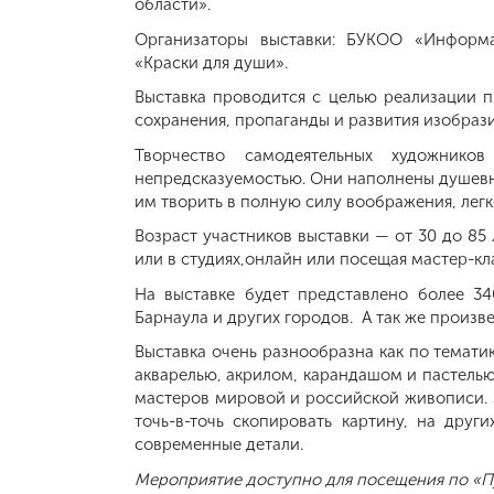
области».
Организаторы выставки: БУКОО «Информа
«Краски для души».
Выставка проводится с целью реализации п
сохранения, пропаганды и развития изобрази
Творчество самодеятельных художнико
непредсказуемостью. Они наполнены душевн
им творить в полную силу воображения, лег
Возраст участников выставки — от 30 до 8
или в студиях,онлайн или посещая мастер-кл
На выставке будет представлено более 34
Барнаула и других городов. А так же произ
Выставка очень разнообразна как по темати
акварелью, акрилом, карандашом и пастелью
мастеров мировой и российской живописи. 
точь-в-точь скопировать картину, на друг
современные детали.
Мероприятие доступно для посещения по «П