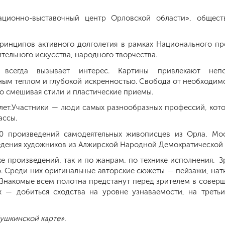
ционно-выставочный центр Орловской области», обществ
ринципов активного долголетия в рамках Национального пр
тельного искусства, народного творчества.
в всегда вызывает интерес. Картины привлекают неп
ым теплом и глубокой искренностью. Свобода от необходимо
ко смешивая стили и пластические приемы.
5 лет.Участники — люди самых разнообразных профессий, ко
ассы.
0 произведений самодеятельных живописцев из Орла, Моск
ведения художников из Алжирской Народной Демократической 
ке произведений, так и по жанрам, по технике исполнения. 
. Среди них оригинальные авторские сюжеты — пейзажи, нат
Знакомые всем полотна предстанут перед зрителем в соверш
их — добиться сходства на уровне узнаваемости, на треть
ушкинской карте».