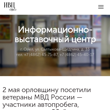
Togg
navig
Информационно-
выставочный центр
г. Орел, ул. Салтыкова-Щедрина, д. 33
тел. +7 (4862) 45-75-87, +7 (4862) 45-40-17
2 мая орловщину посетили
ветераны МВД России —
участники автопробега,