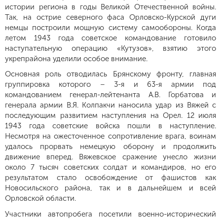
истории региона в годы Великой Отечественной войны.
Так, на острие северного фаса Орловско-Курской дуги
немцы построили мощную систему самообороны. Когда
летом 1943 года советское командование готовило
наступательную операцию «Кутузов», взятию этого
укрепрайона уделили особое внимание.
Основная роль отводилась Брянскому фронту, главная
группировка которого – 3-я и 63-я армии под
командованием генерал-лейтенанта А.В. Горбатова и
генерала армии В.Я. Колпакчи наносила удар из Вяжей с
последующим развитием наступления на Орел. 12 июля
1943 года советские войска пошли в наступление.
Несмотря на ожесточенное сопротивление врага, воинам
удалось прорвать немецкую оборону и продолжить
движение вперед. Вяжевское сражение унесло жизни
около 7 тысяч советских солдат и командиров, но его
результатом стало освобождение от фашистов как
Новосильского района, так и в дальнейшем и всей
Орловской области.
Участники автопробега посетили военно-исторический