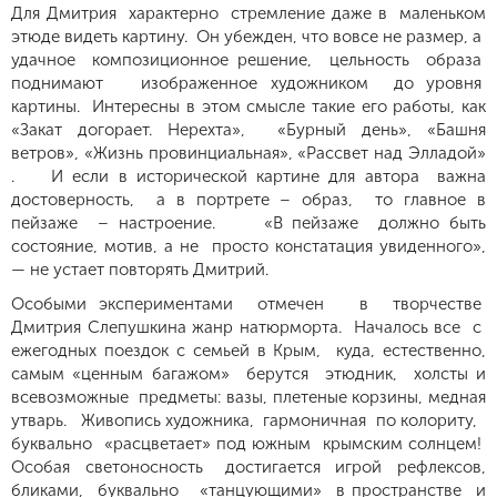
Для Дмитрия характерно стремление даже в маленьком
этюде видеть картину. Он убежден, что вовсе не размер, а
удачное композиционное решение, цельность образа
поднимают изображенное художником до уровня
картины. Интересны в этом смысле такие его работы, как
«Закат догорает. Нерехта», «Бурный день», «Башня
ветров», «Жизнь провинциальная», «Рассвет над Элладой»
. И если в исторической картине для автора важна
достоверность, а в портрете – образ, то главное в
пейзаже – настроение. «В пейзаже должно быть
состояние, мотив, а не просто констатация увиденного»,
— не устает повторять Дмитрий.
Особыми экспериментами отмечен в творчестве
Дмитрия Слепушкина жанр натюрморта. Началось все с
ежегодных поездок с семьей в Крым, куда, естественно,
самым «ценным багажом» берутся этюдник, холсты и
всевозможные предметы: вазы, плетеные корзины, медная
утварь. Живопись художника, гармоничная по колориту,
буквально «расцветает» под южным крымским солнцем!
Особая светоносность достигается игрой рефлексов,
бликами, буквально «танцующими» в пространстве и