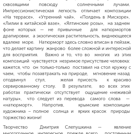
сквозящими повсюду солнечными лучами.
Импрессионистическая легкость отличает композиции
«На террасе», «Утренний чай», «Полдень в Мисхоре»,
«Лилии в китайской вазе», «Ялтинские розы», на заднем
фоне которых — не привычные для натюрмортов
драпировки, а экзотическая растительность, виднеющееся
вдалеке море. Натюрморт здесь словно вписан в пейзаж,
что делает картину жанрово более сложной и интересной
для восприятия. Важно и то, что во многих из этих
композиций чувствуется незримое присутствие человека:
кажется, что он только-только поставил на стол кружку с
чаем, чтобы позавтракать на природе, мгновение назад
отодвинул стул, желая присесть к красиво
сервированному столу. В результате, во всех этих
работах практически отсутствует ощущение «неживой
натуры», что следует из перевода самого слова —
«натюрморт». Напротив, крымские композиции
художника – полное солнца и ярких красок природы
торжество жизни!
Творчество Дмитрия Слепушкина — явление
многогранное, интересное, прежде всего, постоянным