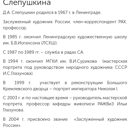
Слепушкина
Д.А. Слепушкин родился в 1967 г. в Ленинграде.
Заслуженный художник России, член-корреспондент РАХ,
профессор.
В 1985 г. окончил Ленинградскую художественную школу
им. Б.В.Иогансона (ЛСХШ).
С 1987 по 1989 гг. – служба в рядах СА.
В 1994 г. окончил МГХИ им. В.И.Сурикова (мастерская
портрета под руководством народного художника СССР
И.С.Глазунова).
В 1999 г. участвует в реконструкции Большого
Кремлевского дворца – портрет императора Николая I.
С 2003 г. и по настоящее время – руководитель мастерской
портрета, профессор кафедры живописи РАЖВиЗ Ильи
Глазунова.
В 2004 г. присвоено звание «Заслуженный художник
России».