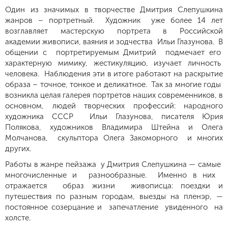
Один из значимых в творчестве Дмитрия Слепушкина
жанров – портретный. Художник уже более 14 лет
возглавляет мастерскую портрета в Российской
академии живописи, ваяния и зодчества Ильи Глазунова. В
общении с портретируемым Дмитрий подмечает его
характерную мимику, жестикуляцию, изучает личность
человека. Наблюдения эти в итоге работают на раскрытие
образа – точное, тонкое и деликатное. Так за многие годы
возникла целая галерея портретов наших современников, в
основном, людей творческих профессий: народного
художника СССР Ильи Глазунова, писателя Юрия
Полякова, художников Владимира Штейна и Олега
Молчанова, скульптора Олега Закоморного и многих
других.
Работы в жанре пейзажа у Дмитрия Слепушкина — самые
многочисленные и разнообразные. Именно в них
отражается образ жизни живописца: поездки и
путешествия по разным городам, выезды на пленэр, —
постоянное созерцание и запечатление увиденного на
холсте.