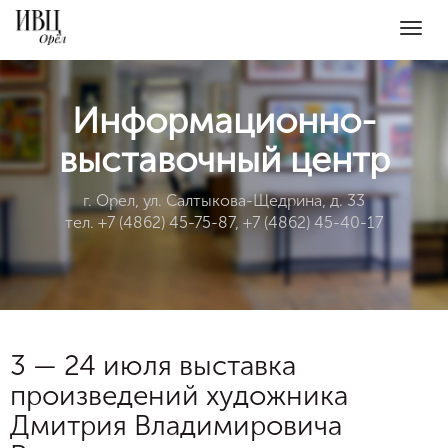
Togg
navig
Информационно-
выставочный центр
г. Орел, ул. Салтыкова-Щедрина, д. 33
тел. +7 (4862) 45-75-87, +7 (4862) 45-40-17
3 — 24 июля выставка
произведений художника
Дмитрия Владимировича