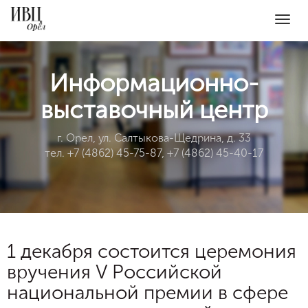
Togg
navig
Информационно-
выставочный центр
г. Орел, ул. Салтыкова-Щедрина, д. 33
тел. +7 (4862) 45-75-87, +7 (4862) 45-40-17
1 декабря состоится церемония
вручения V Российской
национальной премии в сфере