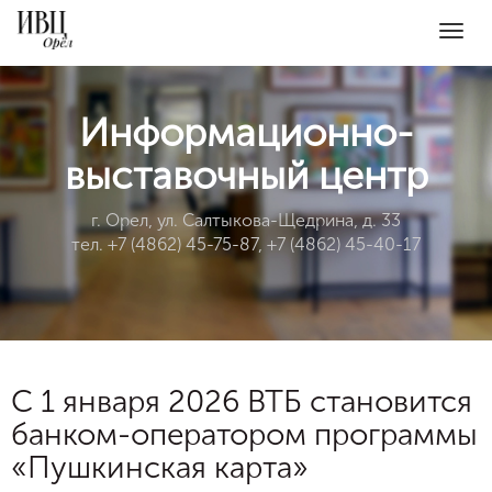
Togg
navig
Информационно-
выставочный центр
г. Орел, ул. Салтыкова-Щедрина, д. 33
тел. +7 (4862) 45-75-87, +7 (4862) 45-40-17
С 1 января 2026 ВТБ становится
банком-оператором программы
«Пушкинская карта»