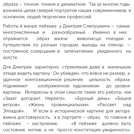
образа – точное, тонкое и деликатное. Так за многие годы
возникла целая галерея портретов наших современников, в
основном, людей творческих профессий.
Работы в жанре пейзажа у Дмитрия Слепушкина — самые
многочисленные и разнообразные. Именно в них
отражается образ жизни живописца: поездки и
путешествия по разным городам, выезды на пленэр, —
постоянное созерцание и запечатление увиденного на
холсте.
Для Дмитрия характерно стремление даже в маленьком
этюде видеть картину. Он убежден, что вовсе не размер, а
удачное композиционное решение, цельность образа
поднимают изображенное художником до уровня
картины. Интересны в этом смысле такие его работы, как
«Закат догорает. Нерехта», «Бурный день», «Башня
ветров», «Жизнь провинциальная», «Рассвет над
Элладой». И если в исторической картине для автора
важна достоверность, а в портрете – образ, то главное в
пейзаже – настроение. «В пейзаже должно быть
состояние, мотив, а не просто констатация увиденного»,