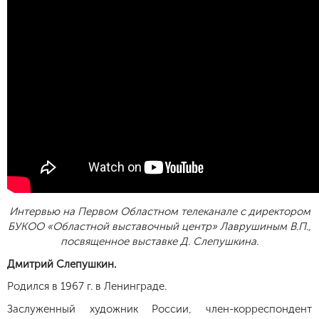
Интервью на Первом Областном телеканале с директором
БУКОО «Областной выставочный центр» Лаврушиным В.П.,
посвященное выставке Д. Слепушкина.
Дмитрий Слепушкин.
Родился в 1967 г. в Ленинграде.
Заслуженный художник России, член-корреспондент