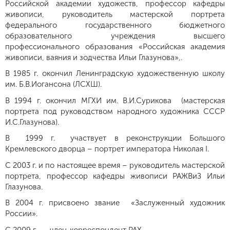
Российской академии художеств, профессор кафедры
живописи, руководитель мастерской портрета
федерального государственного бюджетного
образовательного учреждения высшего
профессионального образования «Российская академия
живописи, ваяния и зодчества Ильи Глазунова»,.
В 1985 г. окончил Ленинградскую художественную школу
им. Б.В.Иогансона (ЛСХШ).
В 1994 г. окончил МГХИ им. В.И.Сурикова (мастерская
портрета под руководством народного художника СССР
И.С.Глазунова).
В 1999 г. участвует в реконструкции Большого
Кремлевского дворца – портрет императора Николая I.
С 2003 г. и по настоящее время – руководитель мастерской
портрета, профессор кафедры живописи РАЖВиЗ Ильи
Глазунова.
В 2004 г. присвоено звание «Заслуженный художник
России».
С 2009 г. — член-корреспондент РАХ.