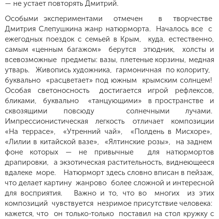
— не устает повторять Дмитрий.
Особыми экспериментами отмечен в творчестве
Дмитрия Слепушкина жанр натюрморта. Началось все с
ежегодных поездок с семьей в Крым, куда, естественно,
самым «ценным багажом» берутся этюдник, холсты и
всевозможные предметы: вазы, плетеные корзины, медная
утварь. Живопись художника, гармоничная по колориту,
буквально «расцветает» под южным крымским солнцем!
Особая светоносность достигается игрой рефлексов,
бликами, буквально «танцующими» в пространстве и
сквозящими повсюду солнечными лучами.
Импрессионистическая легкость отличает композиции
«На террасе», «Утренний чай», «Полдень в Мисхоре»,
«Лилии в китайской вазе», «Ялтинские розы», на заднем
фоне которых — не привычные для натюрмортов
драпировки, а экзотическая растительность, виднеющееся
вдалеке море. Натюрморт здесь словно вписан в пейзаж,
что делает картину жанрово более сложной и интересной
для восприятия. Важно и то, что во многих из этих
композиций чувствуется незримое присутствие человека:
кажется, что он только-только поставил на стол кружку с