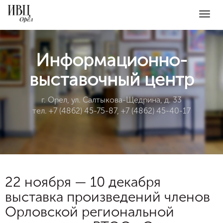
Togg
navig
Информационно-
выставочный центр
г. Орел, ул. Салтыкова-Щедрина, д. 33
тел. +7 (4862) 45-75-87, +7 (4862) 45-40-17
22 ноября — 10 декабря
выставка произведений членов
Орловской региональной