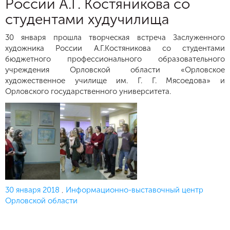
России А.Г. Костяникова со
студентами худучилища
30 января прошла творческая встреча Заслуженного
художника России А.Г.Костяникова со студентами
бюджетного профессионального образовательного
учреждения Орловской области «Орловское
художественное училище им. Г. Г. Мясоедова» и
Орловского государственного университета.
Опубликовано
30 января 2018
,
Информационно-выставочный центр
Орловской области