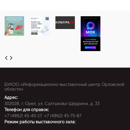
БУКОО «Информационно-выставочный центр Орловской
области»
Адрес:
302028, г. Орел, ул. Салтыкова-Щедрина, д. 33
Телефон для справок:
+7 (4862) 45-40-17, +7 (4862) 45-75-87
Режим работы выставочного зала: