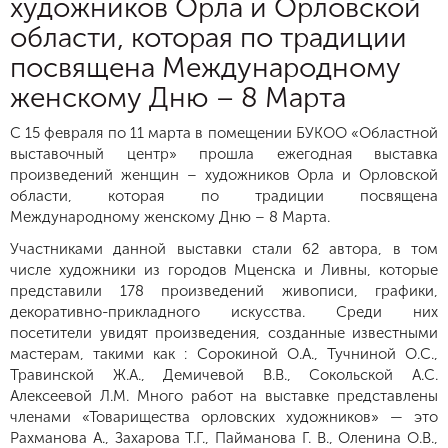
художников Орла и Орловской
области, которая по традиции
посвящена Международному
женскому Дню – 8 Марта
С 15 февраля по 11 марта в помещении БУКОО «Областной
выставочный центр» прошла ежегодная выставка
произведений женщин – художников Орла и Орловской
области, которая по традиции посвящена
Международному женскому Дню – 8 Марта.
Участниками данной выставки стали 62 автора, в том
числе художники из городов Мценска и Ливны, которые
представили 178 произведений живописи, графики,
декоративно-прикладного искусства. Среди них
посетители увидят произведения, созданные известными
мастерам, такими как : Сорокиной О.А., Тучниной О.С.,
Травинской Ж.А., Демичевой В.В., Сокольской А.С.
Алексеевой Л.М. Много работ на выставке представлены
членами «Товарищества орловских художников» — это
Рахманова А., Захарова Т.Г., Пайманова Г. В., Оленина О.В.,