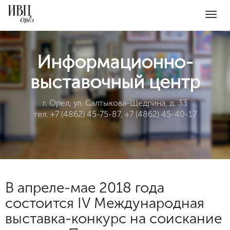
Togg
navig
Информационно-
выставочный центр
г. Орел, ул. Салтыкова-Щедрина, д. 33
тел. +7 (4862) 45-75-87, +7 (4862) 45-40-17
В апреле-мае 2018 года
состоится IV Международная
выставка-конкурс на соискание