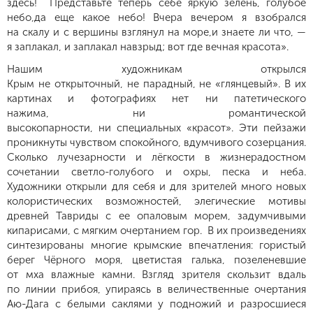
здесь! Представьте теперь себе яркую зелень, голубое
небо,да еще какое небо! Вчера вечером я взобрался
на скалу и с вершины взглянул на море,и знаете ли что, —
я заплакал, и заплакал навзрыд; вот где вечная красота».
Нашим художникам открылся
Крым не открыточный, не парадный, не «глянцевый». В их
картинах и фотографиях нет ни патетического
нажима, ни романтической
высокопарности, ни специальных «красот». Эти пейзажи
проникнуты чувством спокойного, вдумчивого созерцания.
С
колько лучезарности и лёгкости в жизнерадостном
сочетании светло-голубого и охры, песка и неба.
Художники открыли для себя и для зрителей много новых
колористических возможностей, элегические мотивы
древней Тавриды с ее опаловым морем, задумчивыми
кипарисами, с мягким очертанием гор.
В их произведениях
синтезированы многие крымские впечатления: гористый
берег Чёрного моря, цветистая галька, позеленевшие
от мха влажные камни. Взгляд зрителя скользит вдаль
по линии прибоя, упираясь в величественные очертания
Аю-Дага с белыми саклями у подножий и разросшиеся