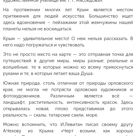
художественное училище им. Г. Г. Мясоедова».
На протяжении многих лет
Крым является местом
притяжения для людей искусства. Большинство ищет
здесь
вдохновение
– пейзажами этой жемчужины нашей
планеты нельзя не восхищаться.
Крым — удивительное место! О нем нельзя рассказать. В
него надо погружаться и чувствовать.
Это не просто место на карте — это отправная точка для
путешествий в другие миры, миры разные: реальные и
волшебные, те в которых можно ко всему прикоснуться
руками и те, в которых летает ваша Душа.
Южная природа, столь отличная от природы орловского
края, не могла не потрясти орловских художников и
фотохудожников. Различным является всё —
ландшафт, растительность, интенсивность красок. Здесь
открывалась новая, плохо представимая до этого
реальность — скалы, татарские сакли, море.
Можно вспомнить, что И.Левитан писал своему другу
А.Чехову из Крыма: «Черт возьми, как хорошо