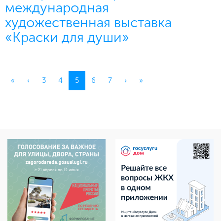
международная
художественная выставка
«Краски для души»
(current)
«
‹
3
4
5
6
7
›
»