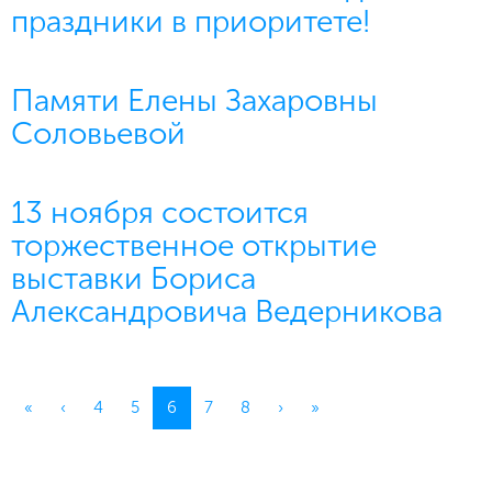
праздники в приоритете!
Памяти Елены Захаровны
Соловьевой
13 ноября состоится
торжественное открытие
выставки Бориса
Александровича Ведерникова
(current)
«
‹
4
5
6
7
8
›
»