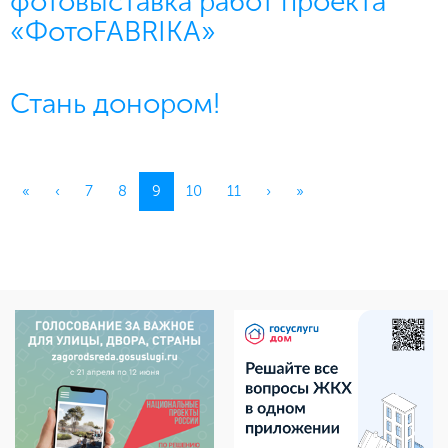
фотовыставка работ проекта
«ФотоFABRIKA»
Стань донором!
(current)
«
‹
7
8
9
10
11
›
»